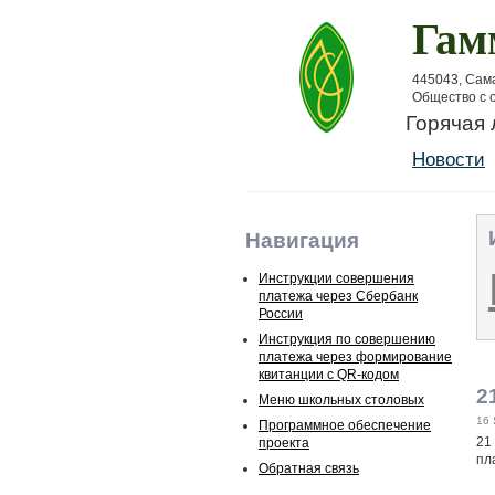
Гам
445043, Сама
Общество с 
Горячая 
Новости
Навигация
Инструкции совершения
платежа через Сбербанк
России
Инструкция по совершению
платежа через формирование
квитанции с QR-кодом
2
Меню школьных столовых
16 
Программное обеспечение
21
проекта
пл
Обратная связь