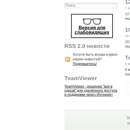
1
7 А
12
не
Версия для
1
слабовидящих
25 
10
RSS 2.0 новости
не
Хотите быть всегда в курсе
Т
наших новостей?
Подпишитесь!
6 М
9 
пл
TeamViewer
TeamViewer - решение "всё в
одном" для удалённого доступа
и поддержки через Интернет
Н
©